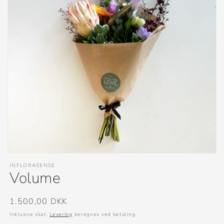
Åbn
mediet
INFLORASENSE
1
Volume
i
modus
Normalpris
1.500,00 DKK
Inklusive skat.
Levering
beregnes ved betaling.