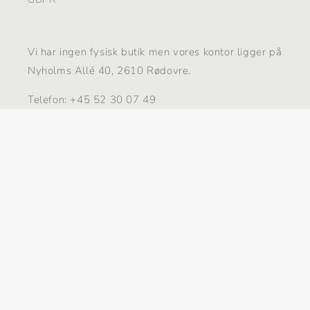
Vi har ingen fysisk butik men vores kontor ligger på
Nyholms Allé 40, 2610 Rødovre.
Telefon: +45 52 30 07 49
Mail:
info@inflorasense.dk
CVR: 41700092
Facebook
Instagram
YouTube
Pinterest
Betalingsmetoder
© 2026,
Inflorasense
Drevet af Shopify