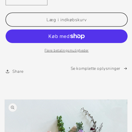
Reducer
Øg
antallet
antallet
for
for
Original
Original
Læg i indkøbskurv
Flere betalingsmuligheder
Se komplette oplysninger
Share