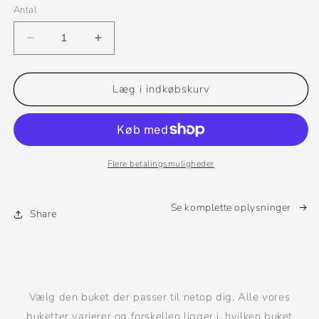
Antal
Reducer
Øg
antallet
antallet
for
for
Volume
Volume
Læg i indkøbskurv
Flere betalingsmuligheder
Se komplette oplysninger
Share
Vælg den buket der passer til netop dig. Alle vores
buketter varierer og forskellen ligger i, hvilken buket