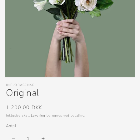
Åbn
mediet
INFLORASENSE
1
Original
i
modus
Normalpris
1.200,00 DKK
Inklusive skat.
Levering
beregnes ved betaling.
Antal