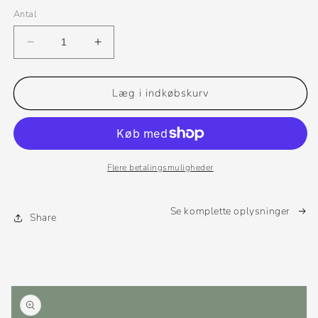
Antal
Reducer
Øg
antallet
antallet
for
for
Light
Light
Læg i indkøbskurv
Flere betalingsmuligheder
Se komplette oplysninger
Share